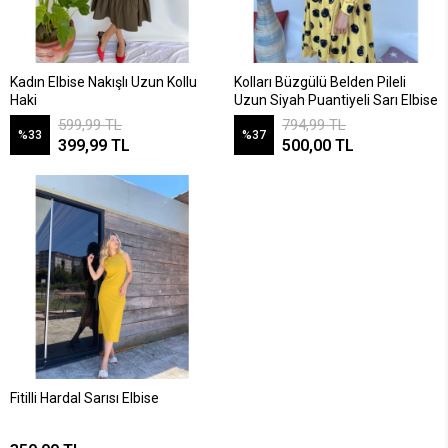
Kadın Elbise Nakışlı Uzun Kollu
Kolları Büzgülü Belden Pileli
Haki
Uzun Siyah Puantiyeli Sarı Elbise
599,99 TL
794,99 TL
%33
%37
399,99 TL
500,00 TL
Fitilli Hardal Sarısı Elbise