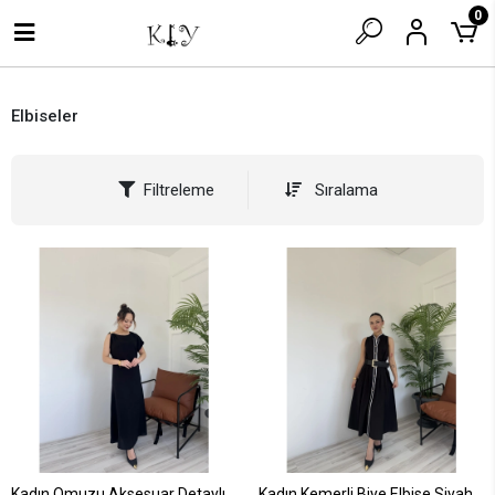
0
Elbiseler
Filtreleme
Sıralama
Kadın Omuzu Aksesuar Detaylı
Kadın Kemerli Biye Elbise Siyah