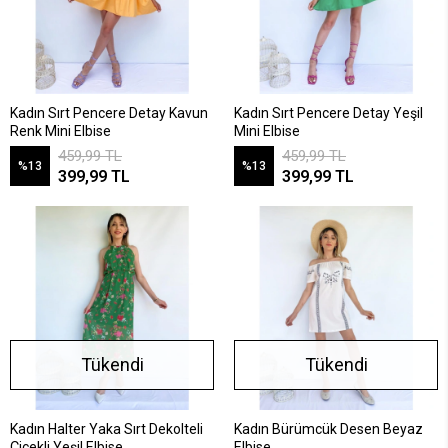
Kadın Sırt Pencere Detay Kavun
Kadın Sırt Pencere Detay Yeşil
Renk Mini Elbise
Mini Elbise
459,99 TL
459,99 TL
%13
%13
399,99 TL
399,99 TL
Tükendi
Tükendi
Kadın Halter Yaka Sırt Dekolteli
Kadın Bürümcük Desen Beyaz
Çiçekli Yeşil Elbise
Elbise