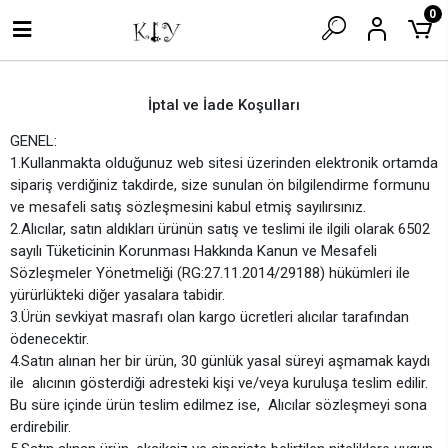
0
İptal ve İade Koşulları
GENEL:
1.Kullanmakta olduğunuz web sitesi üzerinden elektronik ortamda
sipariş verdiğiniz takdirde, size sunulan ön bilgilendirme formunu
ve mesafeli satış sözleşmesini kabul etmiş sayılırsınız.
2.Alıcılar, satın aldıkları ürünün satış ve teslimi ile ilgili olarak 6502
sayılı Tüketicinin Korunması Hakkında Kanun ve Mesafeli
Sözleşmeler Yönetmeliği (RG:27.11.2014/29188) hükümleri ile
yürürlükteki diğer yasalara tabidir.
3.Ürün sevkiyat masrafı olan kargo ücretleri alıcılar tarafından
ödenecektir.
4.Satın alınan her bir ürün, 30 günlük yasal süreyi aşmamak kaydı
ile alıcının gösterdiği adresteki kişi ve/veya kuruluşa teslim edilir.
Bu süre içinde ürün teslim edilmez ise, Alıcılar sözleşmeyi sona
erdirebilir.