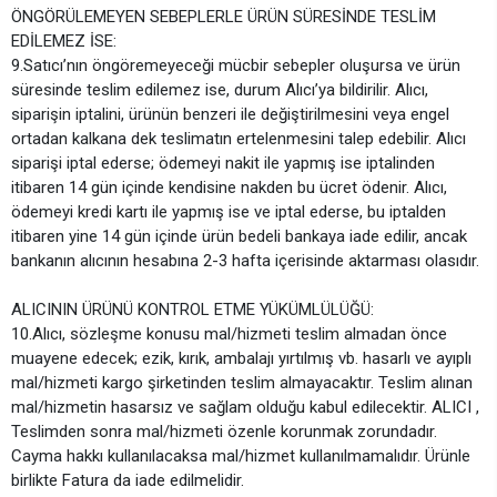
ÖNGÖRÜLEMEYEN SEBEPLERLE ÜRÜN SÜRESİNDE TESLİM
EDİLEMEZ İSE:
9.Satıcı’nın öngöremeyeceği mücbir sebepler oluşursa ve ürün
süresinde teslim edilemez ise, durum Alıcı’ya bildirilir. Alıcı,
siparişin iptalini, ürünün benzeri ile değiştirilmesini veya engel
ortadan kalkana dek teslimatın ertelenmesini talep edebilir. Alıcı
siparişi iptal ederse; ödemeyi nakit ile yapmış ise iptalinden
itibaren 14 gün içinde kendisine nakden bu ücret ödenir. Alıcı,
ödemeyi kredi kartı ile yapmış ise ve iptal ederse, bu iptalden
itibaren yine 14 gün içinde ürün bedeli bankaya iade edilir, ancak
bankanın alıcının hesabına 2-3 hafta içerisinde aktarması olasıdır.
ALICININ ÜRÜNÜ KONTROL ETME YÜKÜMLÜLÜĞÜ:
10.Alıcı, sözleşme konusu mal/hizmeti teslim almadan önce
muayene edecek; ezik, kırık, ambalajı yırtılmış vb. hasarlı ve ayıplı
mal/hizmeti kargo şirketinden teslim almayacaktır. Teslim alınan
mal/hizmetin hasarsız ve sağlam olduğu kabul edilecektir. ALICI ,
Teslimden sonra mal/hizmeti özenle korunmak zorundadır.
Cayma hakkı kullanılacaksa mal/hizmet kullanılmamalıdır. Ürünle
birlikte Fatura da iade edilmelidir.