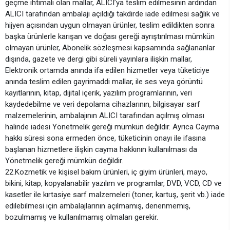
geçme ihtimali olan mallar, ALICI’ya teslim edilmesinin ardından
ALICI tarafından ambalajı açıldığı takdirde iade edilmesi sağlık ve
hijyen açısından uygun olmayan ürünler, teslim edildikten sonra
başka ürünlerle karışan ve doğası gereği ayrıştırılması mümkün
olmayan ürünler, Abonelik sözleşmesi kapsamında sağlananlar
dışında, gazete ve dergi gibi süreli yayınlara ilişkin mallar,
Elektronik ortamda anında ifa edilen hizmetler veya tüketiciye
anında teslim edilen gayrimaddi mallar, ile ses veya görüntü
kayıtlarının, kitap, dijital içerik, yazılım programlarının, veri
kaydedebilme ve veri depolama cihazlarının, bilgisayar sarf
malzemelerinin, ambalajının ALICI tarafından açılmış olması
halinde iadesi Yönetmelik gereği mümkün değildir. Ayrıca Cayma
hakkı süresi sona ermeden önce, tüketicinin onayı ile ifasına
başlanan hizmetlere ilişkin cayma hakkının kullanılması da
Yönetmelik gereği mümkün değildir.
22.Kozmetik ve kişisel bakım ürünleri, iç giyim ürünleri, mayo,
bikini, kitap, kopyalanabilir yazılım ve programlar, DVD, VCD, CD ve
kasetler ile kırtasiye sarf malzemeleri (toner, kartuş, şerit vb.) iade
edilebilmesi için ambalajlarının açılmamış, denenmemiş,
bozulmamış ve kullanılmamış olmaları gerekir.