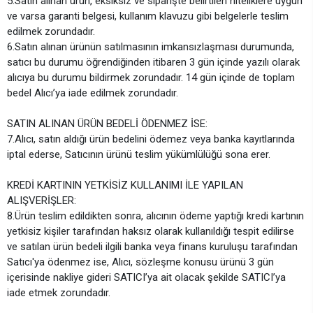
5.Satın alınan ürün, eksiksiz ve siparişte belirtilen niteliklere uygun
ve varsa garanti belgesi, kullanım klavuzu gibi belgelerle teslim
edilmek zorundadır.
6.Satın alınan ürünün satılmasının imkansızlaşması durumunda,
satıcı bu durumu öğrendiğinden itibaren 3 gün içinde yazılı olarak
alıcıya bu durumu bildirmek zorundadır. 14 gün içinde de toplam
bedel Alıcı’ya iade edilmek zorundadır.
SATIN ALINAN ÜRÜN BEDELİ ÖDENMEZ İSE:
7.Alıcı, satın aldığı ürün bedelini ödemez veya banka kayıtlarında
iptal ederse, Satıcının ürünü teslim yükümlülüğü sona erer.
KREDİ KARTININ YETKİSİZ KULLANIMI İLE YAPILAN
ALIŞVERİŞLER:
8.Ürün teslim edildikten sonra, alıcının ödeme yaptığı kredi kartının
yetkisiz kişiler tarafından haksız olarak kullanıldığı tespit edilirse
ve satılan ürün bedeli ilgili banka veya finans kuruluşu tarafından
Satıcı'ya ödenmez ise, Alıcı, sözleşme konusu ürünü 3 gün
içerisinde nakliye gideri SATICI’ya ait olacak şekilde SATICI’ya
iade etmek zorundadır.