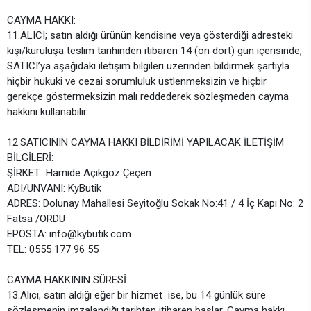
CAYMA HAKKI:
11.ALICI; satın aldığı ürünün kendisine veya gösterdiği adresteki
kişi/kuruluşa teslim tarihinden itibaren 14 (on dört) gün içerisinde,
SATICI’ya aşağıdaki iletişim bilgileri üzerinden bildirmek şartıyla
hiçbir hukuki ve cezai sorumluluk üstlenmeksizin ve hiçbir
gerekçe göstermeksizin malı reddederek sözleşmeden cayma
hakkını kullanabilir.
12.SATICININ CAYMA HAKKI BİLDİRİMİ YAPILACAK İLETİŞİM
BİLGİLERİ:
ŞİRKET Hamide Açıkgöz Çeçen
ADI/UNVANI: KyButik
ADRES: Dolunay Mahallesi Seyitoğlu Sokak No:41 / 4 İç Kapı No: 2
Fatsa /ORDU
EPOSTA:
info@kybutik.com
TEL: 0555 177 96 55
CAYMA HAKKININ SÜRESİ:
13.Alıcı, satın aldığı eğer bir hizmet ise, bu 14 günlük süre
sözleşmenin imzalandığı tarihten itibaren başlar. Cayma hakkı