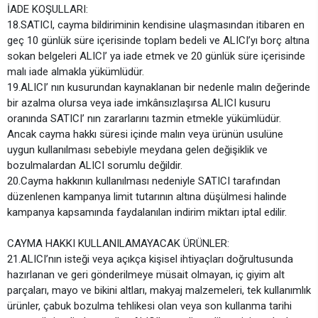
İADE KOŞULLARI:
18.SATICI, cayma bildiriminin kendisine ulaşmasından itibaren en
geç 10 günlük süre içerisinde toplam bedeli ve ALICI’yı borç altına
sokan belgeleri ALICI’ ya iade etmek ve 20 günlük süre içerisinde
malı iade almakla yükümlüdür.
19.ALICI’ nın kusurundan kaynaklanan bir nedenle malın değerinde
bir azalma olursa veya iade imkânsızlaşırsa ALICI kusuru
oranında SATICI’ nın zararlarını tazmin etmekle yükümlüdür.
Ancak cayma hakkı süresi içinde malın veya ürünün usulüne
uygun kullanılması sebebiyle meydana gelen değişiklik ve
bozulmalardan ALICI sorumlu değildir.
20.Cayma hakkının kullanılması nedeniyle SATICI tarafından
düzenlenen kampanya limit tutarının altına düşülmesi halinde
kampanya kapsamında faydalanılan indirim miktarı iptal edilir.
CAYMA HAKKI KULLANILAMAYACAK ÜRÜNLER:
21.ALICI’nın isteği veya açıkça kişisel ihtiyaçları doğrultusunda
hazırlanan ve geri gönderilmeye müsait olmayan, iç giyim alt
parçaları, mayo ve bikini altları, makyaj malzemeleri, tek kullanımlık
ürünler, çabuk bozulma tehlikesi olan veya son kullanma tarihi