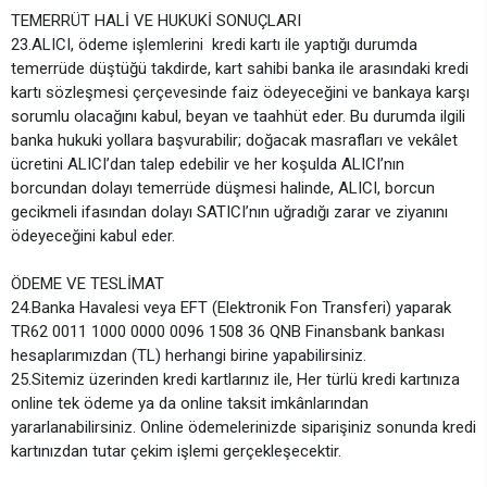
TEMERRÜT HALİ VE HUKUKİ SONUÇLARI
23.ALICI, ödeme işlemlerini kredi kartı ile yaptığı durumda
temerrüde düştüğü takdirde, kart sahibi banka ile arasındaki kredi
kartı sözleşmesi çerçevesinde faiz ödeyeceğini ve bankaya karşı
sorumlu olacağını kabul, beyan ve taahhüt eder. Bu durumda ilgili
banka hukuki yollara başvurabilir; doğacak masrafları ve vekâlet
ücretini ALICI’dan talep edebilir ve her koşulda ALICI’nın
borcundan dolayı temerrüde düşmesi halinde, ALICI, borcun
gecikmeli ifasından dolayı SATICI’nın uğradığı zarar ve ziyanını
ödeyeceğini kabul eder.
ÖDEME VE TESLİMAT
24.Banka Havalesi veya EFT (Elektronik Fon Transferi) yaparak
TR62 0011 1000 0000 0096 1508 36 QNB Finansbank bankası
hesaplarımızdan (TL) herhangi birine yapabilirsiniz.
25.Sitemiz üzerinden kredi kartlarınız ile, Her türlü kredi kartınıza
online tek ödeme ya da online taksit imkânlarından
yararlanabilirsiniz. Online ödemelerinizde siparişiniz sonunda kredi
kartınızdan tutar çekim işlemi gerçekleşecektir.