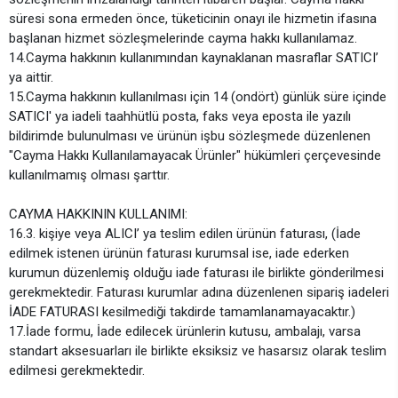
süresi sona ermeden önce, tüketicinin onayı ile hizmetin ifasına
başlanan hizmet sözleşmelerinde cayma hakkı kullanılamaz.
14.Cayma hakkının kullanımından kaynaklanan masraflar SATICI’
ya aittir.
15.Cayma hakkının kullanılması için 14 (ondört) günlük süre içinde
SATICI' ya iadeli taahhütlü posta, faks veya eposta ile yazılı
bildirimde bulunulması ve ürünün işbu sözleşmede düzenlenen
"Cayma Hakkı Kullanılamayacak Ürünler" hükümleri çerçevesinde
kullanılmamış olması şarttır.
CAYMA HAKKININ KULLANIMI:
16.3. kişiye veya ALICI’ ya teslim edilen ürünün faturası, (İade
edilmek istenen ürünün faturası kurumsal ise, iade ederken
kurumun düzenlemiş olduğu iade faturası ile birlikte gönderilmesi
gerekmektedir. Faturası kurumlar adına düzenlenen sipariş iadeleri
İADE FATURASI kesilmediği takdirde tamamlanamayacaktır.)
17.İade formu, İade edilecek ürünlerin kutusu, ambalajı, varsa
standart aksesuarları ile birlikte eksiksiz ve hasarsız olarak teslim
edilmesi gerekmektedir.