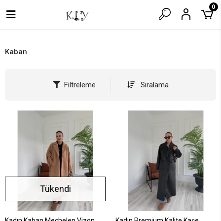
0
Kaban
Filtreleme
Sıralama
Tükendi
Kadın Kaban Mechelen Vizon
Kadın Premium Kalite Kaşe