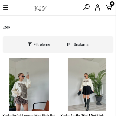
0
Etek
Filtreleme
Sıralama
Kadın Fırfırlı Leopar Mini Etek Bej
Kadın Şortlu Pileli Mini Etek