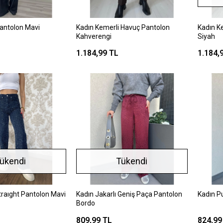
antolon Mavi
Kadın Kemerli Havuç Pantolon
Kadın K
Kahverengi
Siyah
1.184,99 TL
1.184,
ükendi
Tükendi
traıght Pantolon Mavi
Kadın Jakarlı Geniş Paça Pantolon
Kadın P
Bordo
809,99 TL
824,99