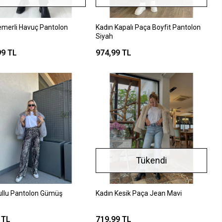
emerli Havuç Pantolon
Kadın Kapalı Paça Boyfit Pantolon
Siyah
99 TL
974,99 TL
Tükendi
ullu Pantolon Gümüş
Kadın Kesik Paça Jean Mavi
 TL
719,99 TL