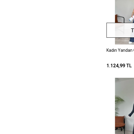
T
Kadın Yandan 
1.124,99 TL