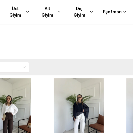
Üst
Alt
Dış
Eşofman
Giyim
Giyim
Giyim