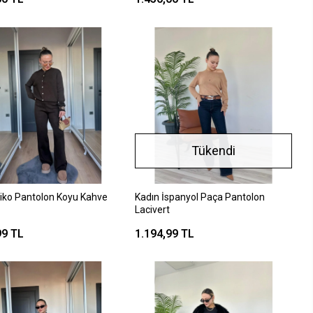
Tükendi
riko Pantolon Koyu Kahve
Kadın İspanyol Paça Pantolon
Lacivert
99 TL
1.194,99 TL