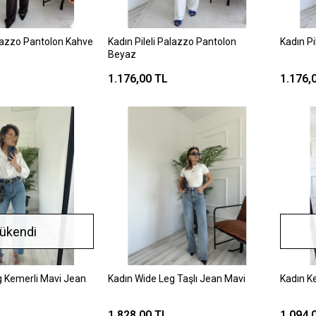
alazzo Pantolon Kahve
Kadın Pileli Palazzo Pantolon
Kadın Pi
Beyaz
1.176,00 TL
1.176,
ükendi
g Kemerli Mavi Jean
Kadın Wide Leg Taşlı Jean Mavi
Kadın Ke
1.828,00 TL
1.094,