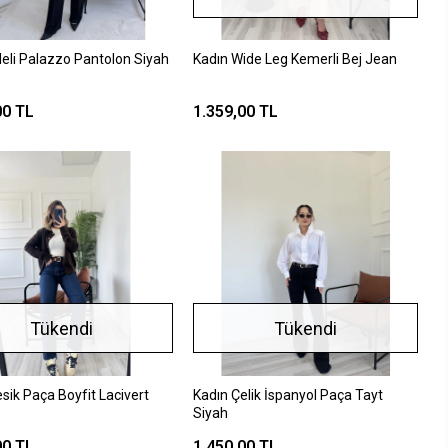
leli Palazzo Pantolon Siyah
Kadın Wide Leg Kemerli Bej Jean
00 TL
1.359,00 TL
Tükendi
Tükendi
sik Paça Boyfit Lacivert
Kadın Çelik İspanyol Paça Tayt
Siyah
00 TL
1.450,00 TL