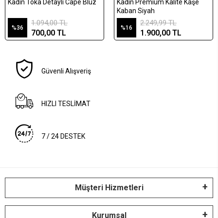
Kadın Toka Detaylı Cape Bluz
Kadın Premium Kalite Kaşe
Kaban Siyah
1.094,00 TL
2.249,99 TL
%36
%16
700,00 TL
1.900,00 TL
Güvenli Alışveriş
HIZLI TESLİMAT
7 / 24 DESTEK
Müşteri Hizmetleri
Kurumsal