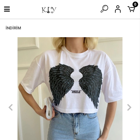
0
İNDİRİM