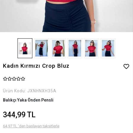
Kadın Kırmızı Crop Bluz
Ürün Kodu:
JXNHNXH35A
Balıkçı Yaka Önden Pensli
344,99 TL
64,97 TL 'den başlayan taksitlerle