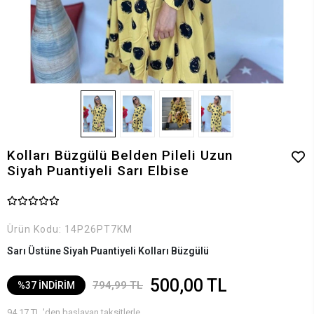
Kolları Büzgülü Belden Pileli Uzun
Siyah Puantiyeli Sarı Elbise
Ürün Kodu:
14P26PT7KM
Sarı Üstüne Siyah Puantiyeli Kolları Büzgülü
500,00 TL
794,99 TL
%37 İNDİRİM
94,17 TL 'den başlayan taksitlerle