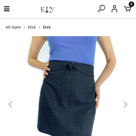
0
Alt Giyim
Etek
Etek