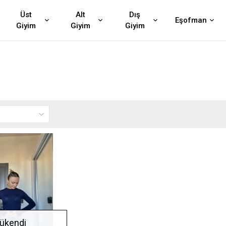
Üst
Alt
Dış
Eşofman
Giyim
Giyim
Giyim
ükendi