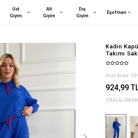
Üst
Alt
Dış
Eşofman
Giyim
Giyim
Giyim
Kadın Kapü
Takımı Sak
Ürün Kodu:
Y2
924,99 T
174,21 TL 'den baş
: