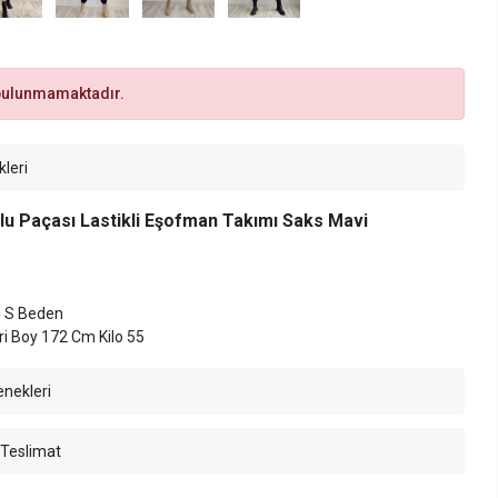
bulunmamaktadır.
kleri
u Paçası Lastikli Eşofman Takımı Saks Mavi
i S Beden
i Boy 172 Cm Kilo 55
enekleri
 Teslimat