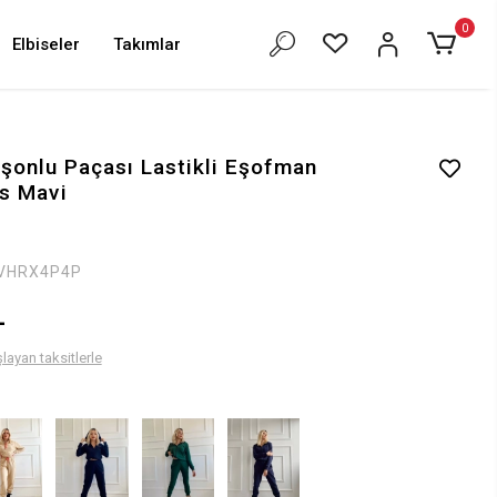
0
Elbiseler
Takımlar
şonlu Paçası Lastikli Eşofman
s Mavi
VHRX4P4P
L
layan taksitlerle