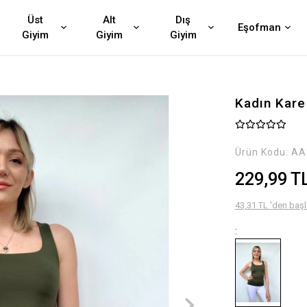
Üst
Alt
Dış
Eşofman
Giyim
Giyim
Giyim
Kadın Kare
Ürün Kodu:
AA
229,99 T
43,31 TL 'den başl
: