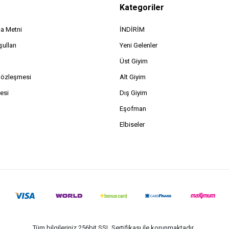
Kategoriler
a Metni
İNDİRİM
ulları
Yeni Gelenler
Üst Giyim
Sözleşmesi
Alt Giyim
esi
Dış Giyim
Eşofman
Elbiseler
Tüm bilgileriniz 256bit SSL Sertifikası ile korunmaktadır.