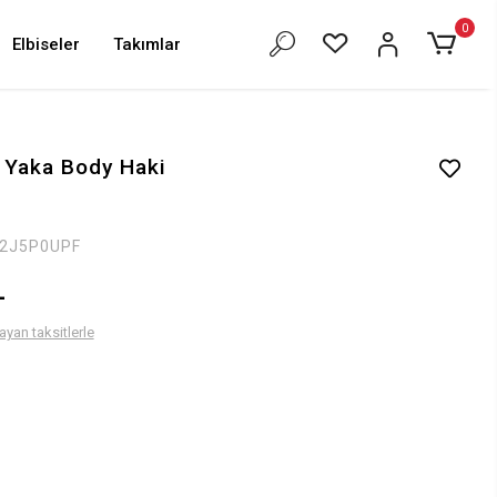
0
Elbiseler
Takımlar
 Yaka Body Haki
2J5P0UPF
L
ayan taksitlerle