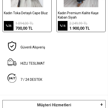
Kadın Toka Detaylı Cape Bluz
Kadın Premium Kalite Kaşe
Kaban Siyah
1.094,00 TL
2.249,99 TL
%36
%16
700,00 TL
1.900,00 TL
Güvenli Alışveriş
HIZLI TESLİMAT
7 / 24 DESTEK
Müşteri Hizmetleri