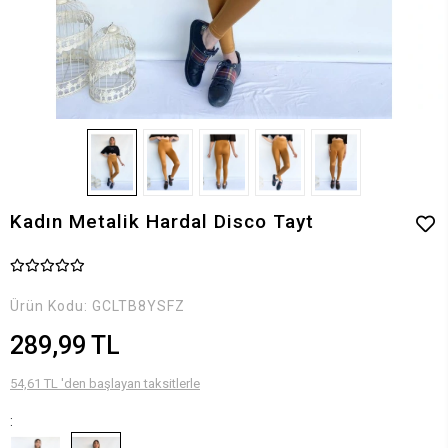
Kadın Metalik Hardal Disco Tayt
Ürün Kodu:
GCLTB8YSFZ
289,99 TL
54,61 TL 'den başlayan taksitlerle
: