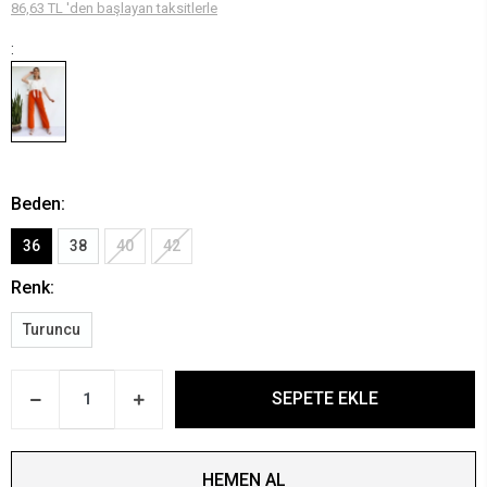
86,63 TL 'den başlayan taksitlerle
:
Beden:
36
38
40
42
Renk:
Turuncu
SEPETE EKLE
HEMEN AL