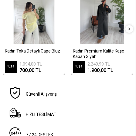
Kadın Toka Detaylı Cape Bluz
Kadın Premium Kalite Kaşe
Kaban Siyah
1.094,00 TL
2.249,99 TL
%36
%16
700,00 TL
1.900,00 TL
Güvenli Alışveriş
HIZLI TESLİMAT
7 / 24 DESTEK