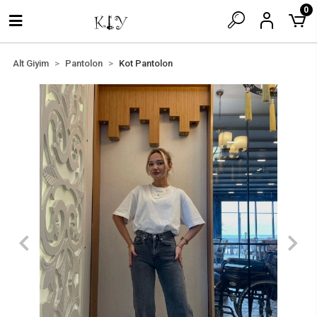
0
Alt Giyim
Pantolon
Kot Pantolon