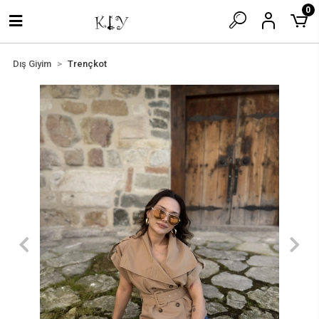
0
Dış Giyim
Trençkot