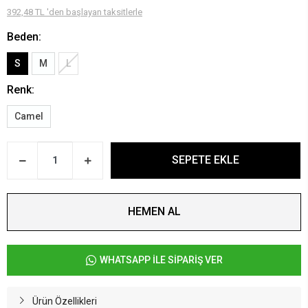
392,48 TL 'den başlayan taksitlerle
Beden:
S
M
L
Renk:
Camel
SEPETE EKLE
HEMEN AL
WHATSAPP İLE SİPARİŞ VER
Ürün Özellikleri