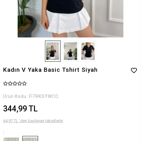
Kadın V Yaka Basic Tshirt Siyah
Ürün Kodu:
FI7RKSYWCO
344,99 TL
64,97 TL 'den başlayan taksitlerle
: