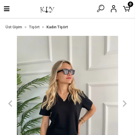
0
Üst Giyim
Tişört
Kadın Tişört