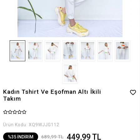
Kadın Tshirt Ve Eşofman Altı İkili
Takım
Ürün Kodu:
XQ9WJJG112
449,99 TL
689,99 TL
%35 İNDİRİM