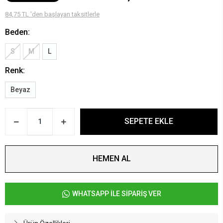
84,75 TL 'den başlayan taksitlerle
Beden:
S
M
L
Renk:
Beyaz
SEPETE EKLE
HEMEN AL
WHATSAPP İLE SİPARİŞ VER