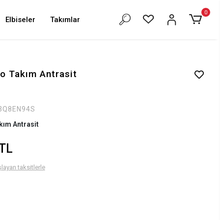
0
Elbiseler
Takımlar
o Takım Antrasit
3Q8EN94S
kım Antrasit
 TL
layan taksitlerle