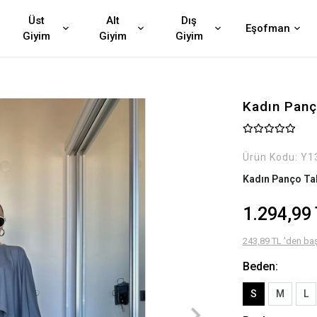
Üst
Alt
Dış
Eşofman
Giyim
Giyim
Giyim
Kadın Panç
Ürün Kodu:
Y1
Kadın Panço Ta
1.294,99
243,89 TL 'den baş
Beden:
S
M
L