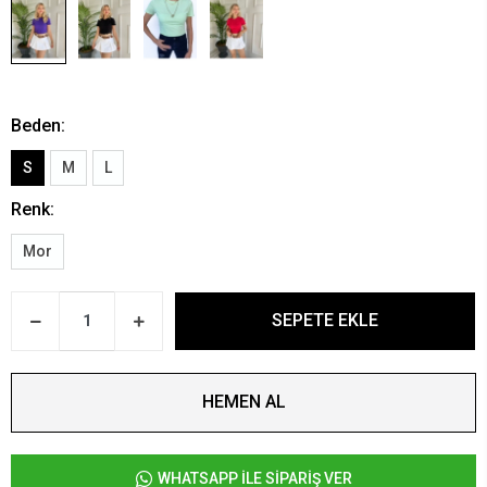
Beden:
S
M
L
Renk:
Mor
SEPETE EKLE
HEMEN AL
WHATSAPP İLE SİPARİŞ VER