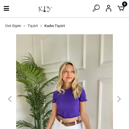
0
Üst Giyim
Tişört
Kadın Tişört