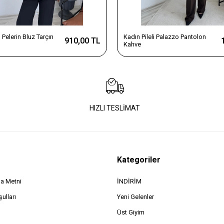
Pelerin Bluz Tarçın
Kadın Pileli Palazzo Pantolon
910,00 TL
Kahve
HIZLI TESLİMAT
Kategoriler
a Metni
İNDİRİM
ulları
Yeni Gelenler
Üst Giyim