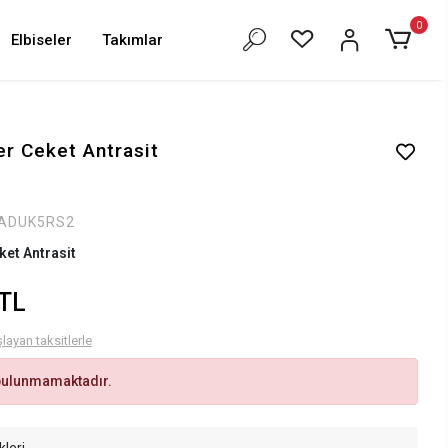
0
Elbiseler
Takımlar
er Ceket Antrasit
ADUK5RS2
ket Antrasit
 TL
layan taksitlerle
bulunmamaktadır.