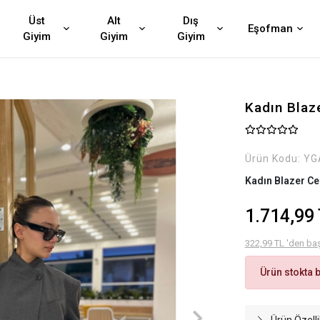
Üst
Alt
Dış
Eşofman
Giyim
Giyim
Giyim
Kadın Blaz
Ürün Kodu:
YG
Kadın Blazer Ce
1.714,99
322,99 TL 'den baş
Ürün stokta 