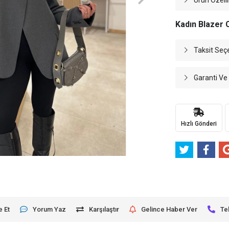
Ürün Özelli
Kadın Blazer 
Taksit Seç
Garanti Ve
Hızlı Gönderi
e Et
Yorum Yaz
Karşılaştır
Gelince Haber Ver
Te