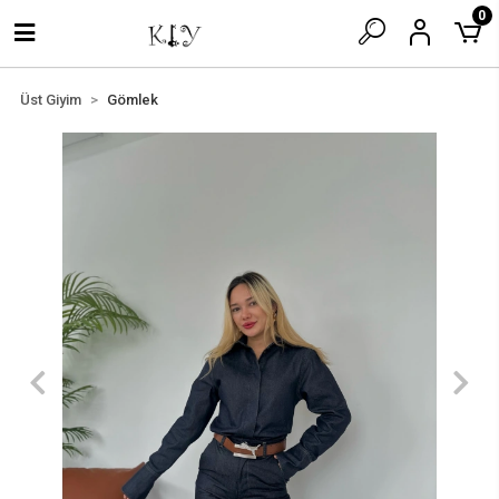
0
Üst Giyim
Gömlek