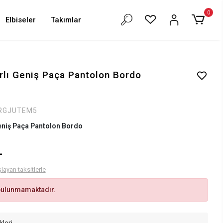
0
Elbiseler
Takımlar
rlı Geniş Paça Pantolon Bordo
RGJUTEM5
eniş Paça Pantolon Bordo
L
layan taksitlerle
bulunmamaktadır.