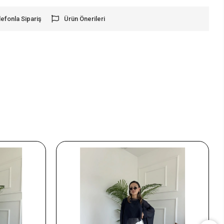
lefonla Sipariş
Ürün Önerileri