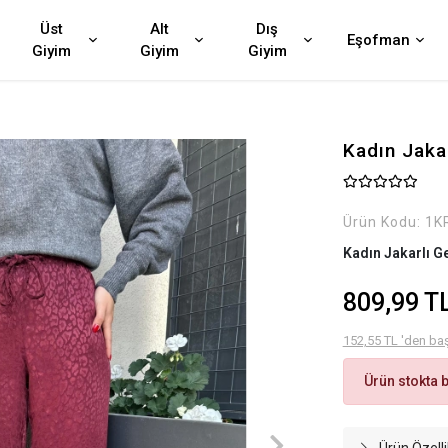
Üst
Alt
Dış
Eşofman
Giyim
Giyim
Giyim
Kadın Jaka
Ürün Kodu:
1K
Kadın Jakarlı G
809,99 T
152,55 TL 'den baş
Ürün stokta 