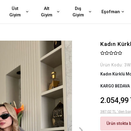
Üst
Alt
Dış
Eşofman
Giyim
Giyim
Giyim
Kadın Kürk
Ürün Kodu:
3W
Kadın Kürklü Mo
KARGO BEDAVA
2.054,99
387,02 TL 'den baş
Ürün stokta 