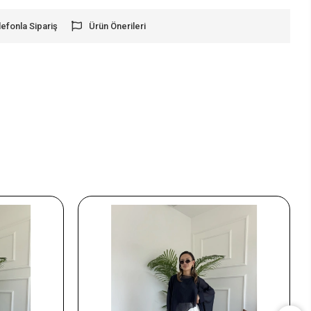
lefonla Sipariş
Ürün Önerileri