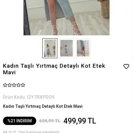
Kadın Taşlı Yırtmaç Detaylı Kot Etek
Mavi
Ürün Kodu:
I2Y7RXPDO9
Kadın Taşlı Yırtmaç Detaylı Kot Etek Mavi
499,99 TL
634,99 TL
%21 İNDİRİM
94,16 TL 'den başlayan taksitlerle