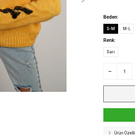
Beden:
S-M
M-L
Renk:
Sarı
Ürün Özelli