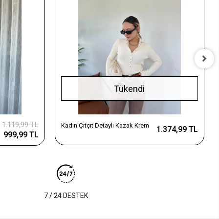
Tükendi
1.119,99 TL
Kadın Çıtçıt Detaylı Kazak Krem
1.374,99 TL
999,99 TL
7 / 24 DESTEK