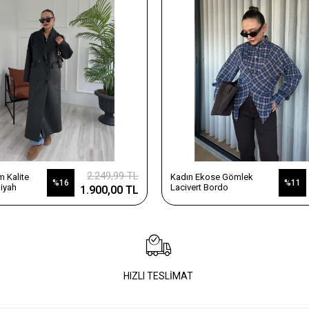
2.249,99 TL
 Kalite
Kadın Ekose Gömlek
%16
%11
iyah
Lacivert Bordo
1.900,00 TL
HIZLI TESLİMAT