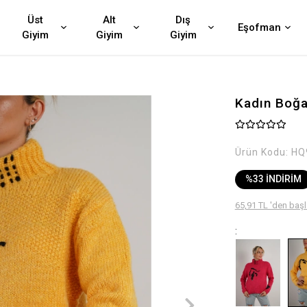
Üst
Alt
Dış
Eşofman
Giyim
Giyim
Giyim
Kadın Boğa
Ürün Kodu:
HQ
%33 İNDİRİM
65,91 TL 'den başl
: