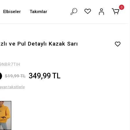
0
Elbiseler
Takımlar
zlı ve Pul Detaylı Kazak Sarı
9NBR7TIH
349,99 TL
519,99 TL
ayan taksitlerle