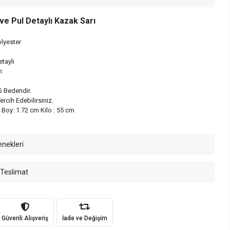
ve Pul Detaylı Kazak Sarı
lyester
taylı
cm
S Bedendir.
rcih Edebilirsiniz.
Boy: 1.72 cm Kilo : 55 cm
enekleri
 Teslimat
Güvenli Alışveriş
İade ve Değişim