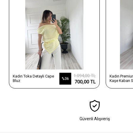
1.094,00 TL
Kadın Toka Detaylı Cape
Kadın Premium
%36
Bluz
Kaşe Kaban S
700,00 TL
Güvenli Alışveriş