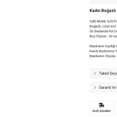
Kadın Boğazlı 
%80 Akrilik %20 Po
Boğazlı, Uzun Kol
Ön Bedende Pul De
Boy Ölçüsü : 63 
Mankenin Giydiği 
Kendi Bedeninizi Te
Mankenin Ölçüsü : 
Taksit Seç
Garanti Ve
Hızlı Gönderi