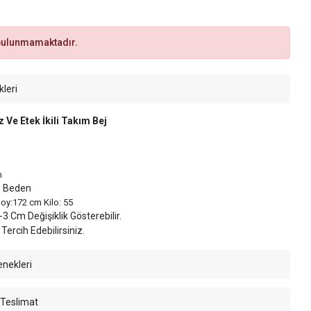
bulunmamaktadır.
kleri
 Ve Etek İkili Takım Bej
m
 S Beden
oy:172 cm Kilo: 55
3 Cm Değişiklik Gösterebilir.
Tercih Edebilirsiniz.
enekleri
 Teslimat