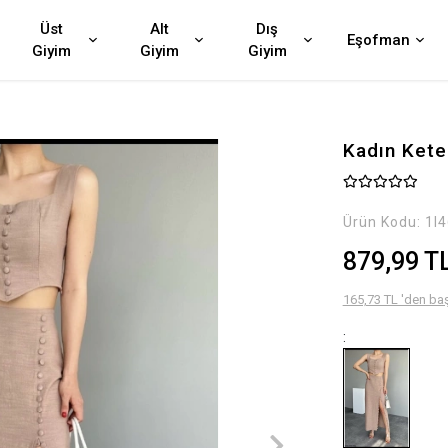
Üst
Alt
Dış
Eşofman
Giyim
Giyim
Giyim
Kadın Keten
Ürün Kodu:
1I
879,99 T
165,73 TL 'den baş
: