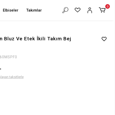
0
Elbiseler
Takımlar
 Bluz Ve Etek İkili Takım Bej
460MSPF0
L
layan taksitlerle